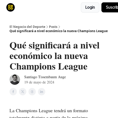
Login
Suscrib
Curso
Canales de YouTube
El juego
El Negocio del Deporte
Posts
Qué significará a nivel económico la nueva Champions League
Qué significará a nivel
económico la nueva
Champions League
Santiago Tissembaum Auge
19 de mayo de 2024
La Champions League tendrá un formato
totalmente distinto a partir de la próxima