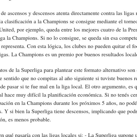
 de ascensos y descensos atenta directamente contra las ligas 
la clasificación a la Champions se consigue mediante el torneo
nited, por ejemplo, queda entre los mejores cuatro de la Pre
ega la Champions. Si no lo consigue, se queda sin esa compete
 representa. Con esta lógica, los clubes no pueden quitar el f
ligas. La Champions es un premio por buenos resultados local
os de la Superliga para plantear este formato alternativo son
ne sentido que no compitas al año siguiente si tuviste buenos r
de pasar si te fue mal en la liga local. El otro argumento, es 
al hace muy difícil la planificación económica. Si no tenés ce
ipación en la Champions durante los próximos 5 años, no podé
s. Y si bien la Superliga tiene descensos, implicando que podr
ión, es menos probable.
n qué pasaría con las ligas locales si: - La Superliga supone 