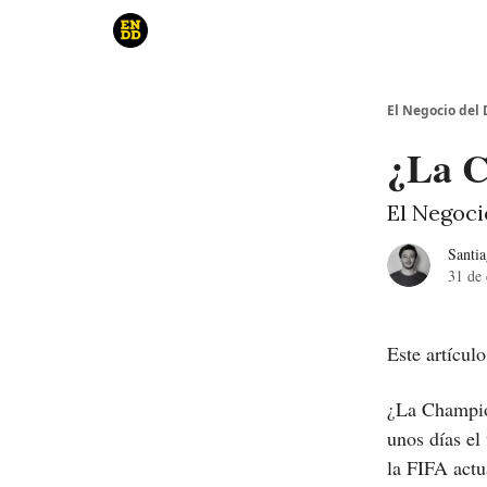
Curso
Canales de YouTube
El juego
El Negocio del
¿La C
El Negoci
Santi
31 de
Este artícul
¿La Champion
unos días el
la FIFA actu