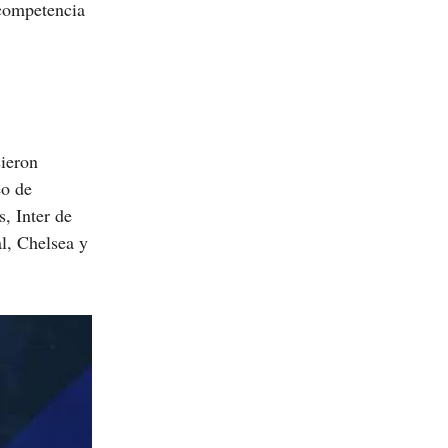
 competencia
ieron
eo de
, Inter de
l, Chelsea y