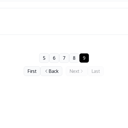
5
6
7
8
9
First
Back
Next
Last