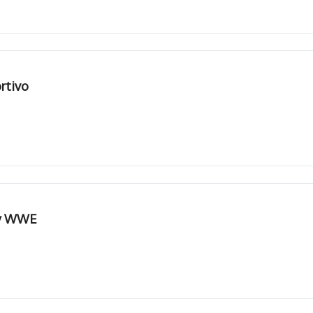
rtivo
 y WWE