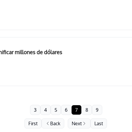
ificar millones de dólares
3
4
5
6
7
8
9
First
Back
Next
Last