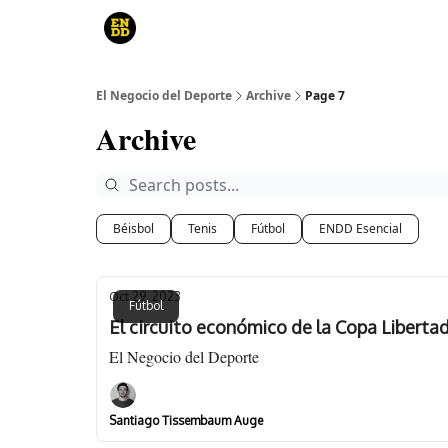
Curso
Canales de YouTube
El juego
El Negocio del Deporte
Archive
Page 7
Archive
Béisbol
Tenis
Fútbol
ENDD Esencial
Oct 29, 2023
Fútbol
El circuito económico de la Copa Liberta
El Negocio del Deporte
Santiago Tissembaum Auge