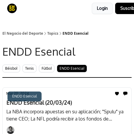
Login
Suscrib
Curso
Canales de YouTube
El juego
El Negocio del Deporte
Topics
ENDD Esencial
ENDD Esencial
Béisbol
Tenis
Fútbol
ENDD Esencial
Mar 20, 2024
ENDD Esencial
ENDD Esencial (20/03/24)
La NBA incorpora apuestas en su aplicación; "Spulu" ya
tiene CEO; La NFL podría recibir a los fondos de
inversión; JP Morgan crea un vertical para inversiones en
deportes