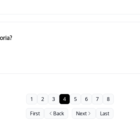
oria?
1
2
3
4
5
6
7
8
First
Back
Next
Last