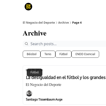
Curso
Canales de YouTube
El juego
El Negocio del Deporte
Archive
Page 4
Archive
Béisbol
Tenis
Fútbol
ENDD Esencial
Mar 31, 2024
Fútbol
La desigualdad en el fútbol y los grande
El Negocio del Deporte
Santiago Tissembaum Auge